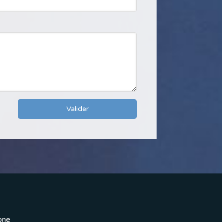
Valider
one