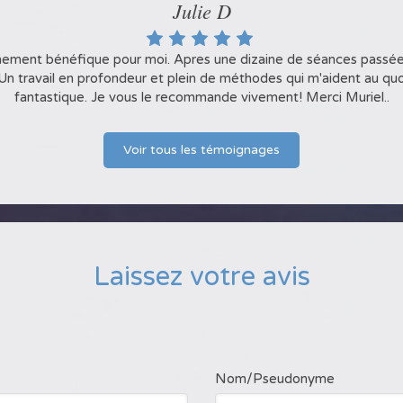
Camille P.
Julie D
mement bénéfique pour moi. Apres une dizaine de séances passée
ppréhender mes études avec moins de stress et plus de sérénité !
 Un travail en profondeur et plein de méthodes qui m'aident au quo
ce en moi et de m'impliquer encore plus dans ce que je fais. Merci
fantastique. Je vous le recommande vivement! Merci Muriel..
Voir tous les témoignages
Laissez votre avis
Nom/Pseudonyme