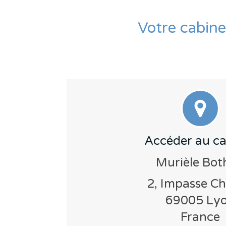
Votre cabine
Accéder au ca
Murièle Bot
2, Impasse C
69005
Ly
France