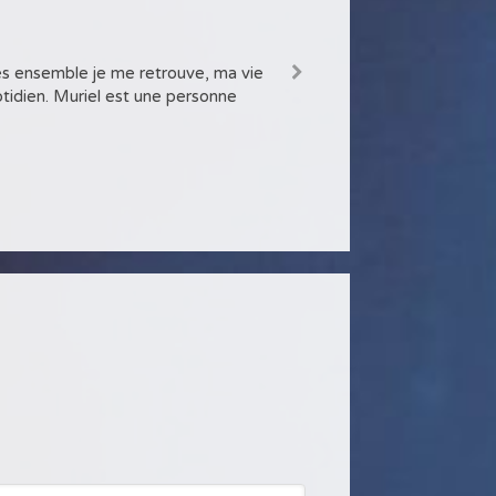
s ensemble je me retrouve, ma vie
 Votre bienveillance m'a permis de
tidien. Muriel est une personne
 encore une fois !