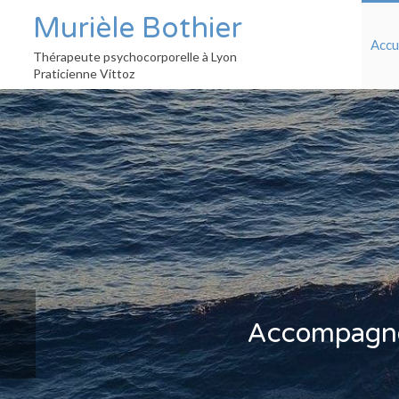
Murièle Bothier
Accu
Thérapeute psychocorporelle à Lyon
Praticienne Vittoz
Accompagnem
Slide précédent