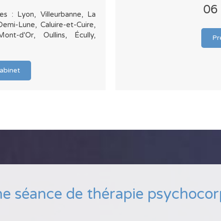
06
es : Lyon, Villeurbanne, La
Demi-Lune, Caluire-et-Cuire,
Mont-d'Or, Oullins, Écully,
Pr
cabinet
une séance de thérapie psychocor