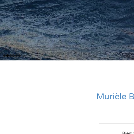
Murièle B
Bienv