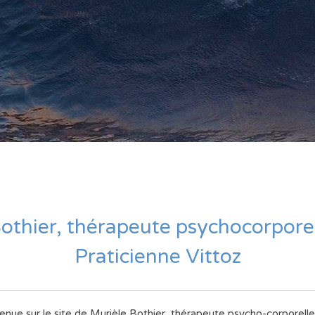
othier, thérapeute psychocorpore
Praticienne Vittoz
enue sur le site de Murièle Bothier, thérapeute psycho-corporelle