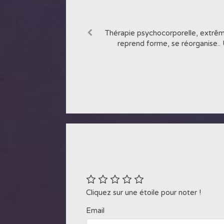
Thérapie psychocorporelle, extrê
Merci Muriel de m'avoir aidée à a
reprend forme, se réorganise..
reprendre confian
Cliquez sur une étoile pour noter !
Email