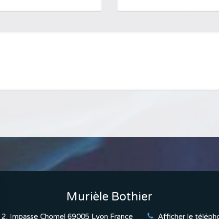
Murièle Bothier
2, Impasse Chomel
69005
Lyon
France
Afficher le téléph