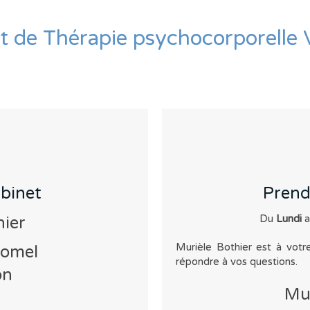
t de Thérapie psychocorporelle 
binet
Prend
Du
Lundi
a
hier
Murièle Bothier est à votr
homel
répondre à vos questions.
on
Mur