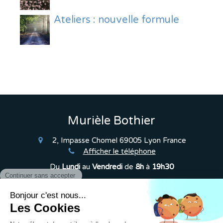
Ateliers : nouvelle formule
Murièle Bothier
2, Impasse Chomel
69005
Lyon
France
Afficher le téléphone
Du
Lundi
au
Vendredi
de
8h
à
19h30
Plan du site
Mentions légales
©2016 Murièle Bothier - Thérapeute psychocorporelle